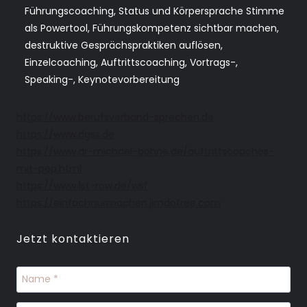
Führungscoaching, Status und Körpersprache Stimme
als Powertool, Führungskompetenz sichtbar machen,
destruktive Gesprächspraktiken auflösen,
Einzelcoaching, Auftrittscoaching, Vortrags-,
Speaking-, Keynotevorbereitung
https://www.berufsverband-sprechen.de
https://www.dgss.de
https://www.dr-michael-bohne.de/auftrittscoaches-
mit-pep.html
https://www.1st-row.de/wsf
https://einfachnurmachen.jimdofree.com
Jetzt kontaktieren