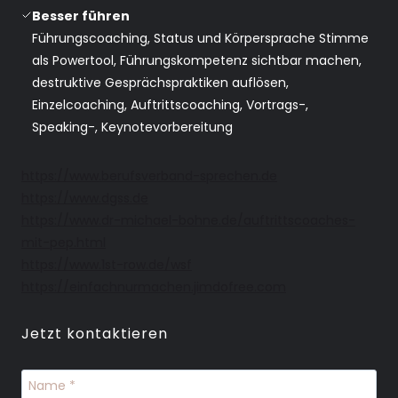
Besser
führen
Führungscoaching, Status und Körpersprache Stimme
als Powertool, Führungskompetenz sichtbar machen,
destruktive Gesprächspraktiken auflösen,
Einzelcoaching, Auftrittscoaching, Vortrags-,
Speaking-, Keynotevorbereitung
https://www.berufsverband-sprechen.de
https://www.dgss.de
https://www.dr-michael-bohne.de/auftrittscoaches-
mit-pep.html
https://www.1st-row.de/wsf
https://einfachnurmachen.jimdofree.com
Jetzt kontaktieren