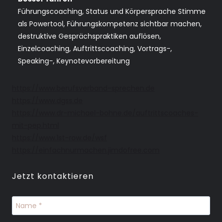
Führungscoaching, Status und Körpersprache Stimme
als Powertool, Führungskompetenz sichtbar machen,
destruktive Gesprächspraktiken auflösen,
Einzelcoaching, Auftrittscoaching, Vortrags-,
Speaking-, Keynotevorbereitung
https://www.berufsverband-sprechen.de
https://www.dgss.de
https://www.dr-michael-bohne.de/auftrittscoaches-
mit-pep.html
https://www.1st-row.de/wsf
https://einfachnurmachen.jimdofree.com
Jetzt kontaktieren